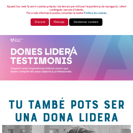
Aquest lloc web fa servir cookies pròpies i de tercers per millorar l’experiència de navegació, i oferir
continguts i serveis d’interès.
Per a més informació podeu consultar la nostra
Política de cookies
D'acord
Rebutja
Gestionar cookies
TU TAMBÉ POTS SER
UNA DONA LIDERA