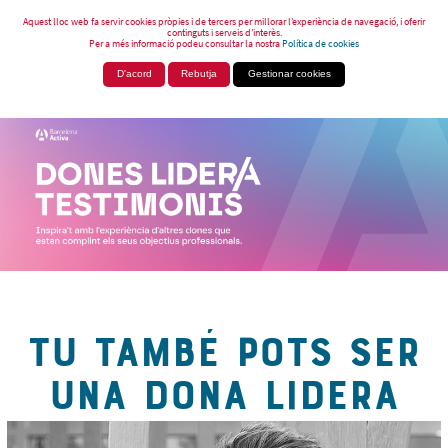
Aquest lloc web fa servir cookies pròpies i de tercers per millorar l’experiència de navegació, i oferir
continguts i serveis d’interès.
Per a més informació podeu consultar la nostra
Política de cookies
D'acord
Rebutja
Gestionar cookies
TU TAMBÉ POTS SER
UNA DONA LIDERA