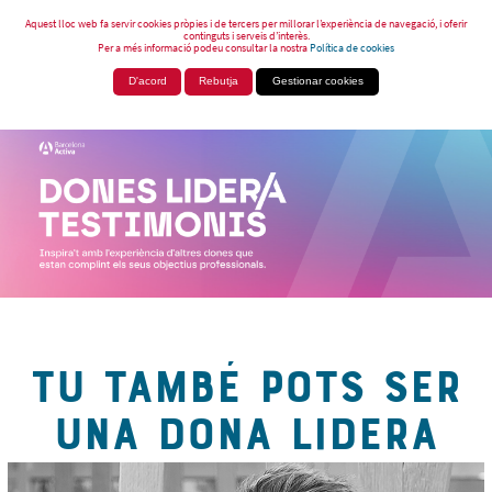
Aquest lloc web fa servir cookies pròpies i de tercers per millorar l’experiència de navegació, i oferir
continguts i serveis d’interès.
Per a més informació podeu consultar la nostra
Política de cookies
D'acord
Rebutja
Gestionar cookies
TU TAMBÉ POTS SER
UNA DONA LIDERA