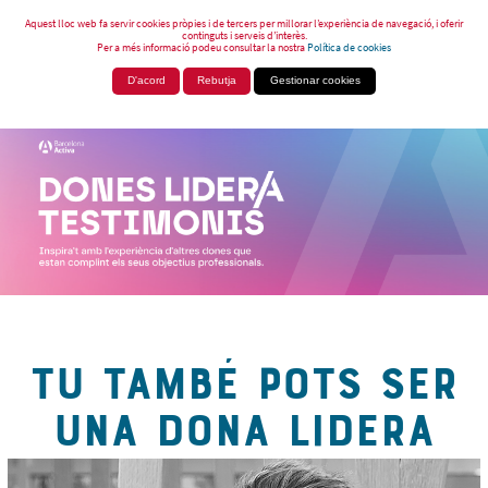
Aquest lloc web fa servir cookies pròpies i de tercers per millorar l’experiència de navegació, i oferir
continguts i serveis d’interès.
Per a més informació podeu consultar la nostra
Política de cookies
D'acord
Rebutja
Gestionar cookies
TU TAMBÉ POTS SER
UNA DONA LIDERA