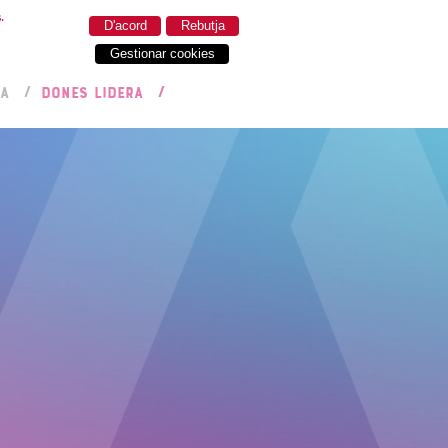
.
D'acord
Rebutja
Gestionar cookies
RA
DONES LIDERA