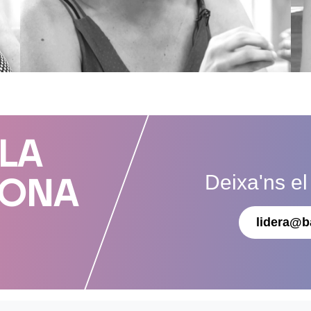
 LA
Deixa'ns el
DONA
lidera@b