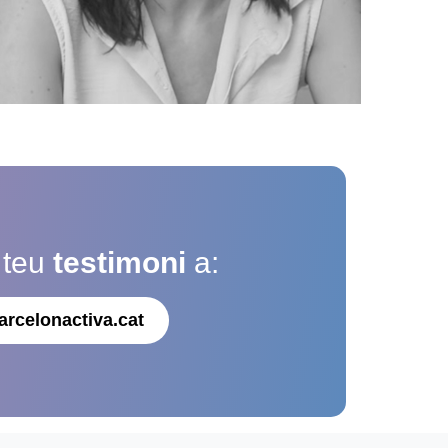
 teu
testimoni
a:
arcelonactiva.cat