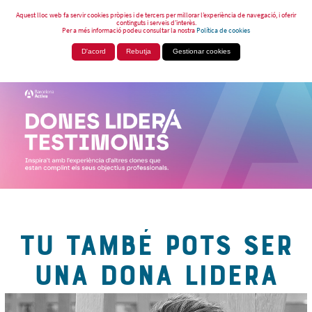
Aquest lloc web fa servir cookies pròpies i de tercers per millorar l’experiència de navegació, i oferir
continguts i serveis d’interès.
Per a més informació podeu consultar la nostra
Política de cookies
D'acord
Rebutja
Gestionar cookies
TU TAMBÉ POTS SER
UNA DONA LIDERA