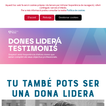
Aquest lloc web fa servir cookies pròpies i de tercers per millorar l’experiència de navegació, i oferir
continguts i serveis d’interès.
Per a més informació podeu consultar la nostra
Política de cookies
D'acord
Rebutja
Gestionar cookies
TU TAMBÉ POTS SER
UNA DONA LIDERA