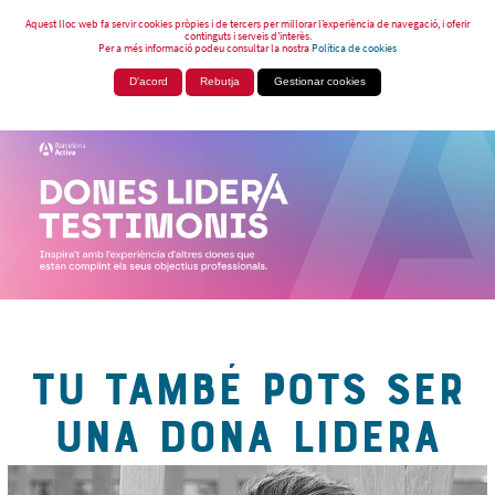
Aquest lloc web fa servir cookies pròpies i de tercers per millorar l’experiència de navegació, i oferir
continguts i serveis d’interès.
Per a més informació podeu consultar la nostra
Política de cookies
D'acord
Rebutja
Gestionar cookies
TU TAMBÉ POTS SER
UNA DONA LIDERA