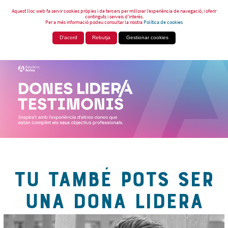
Aquest lloc web fa servir cookies pròpies i de tercers per millorar l’experiència de navegació, i oferir
continguts i serveis d’interès.
Per a més informació podeu consultar la nostra
Política de cookies
D'acord
Rebutja
Gestionar cookies
TU TAMBÉ POTS SER
UNA DONA LIDERA