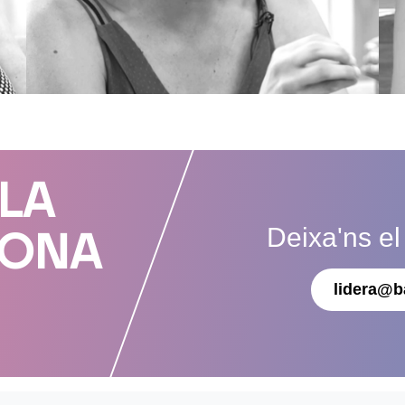
 LA
Deixa'ns el
DONA
lidera@b