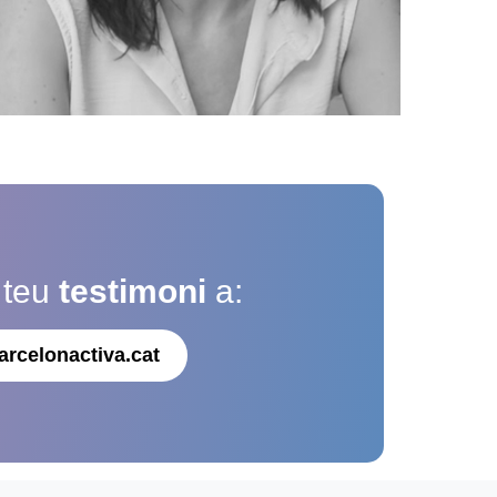
 teu
testimoni
a:
arcelonactiva.cat