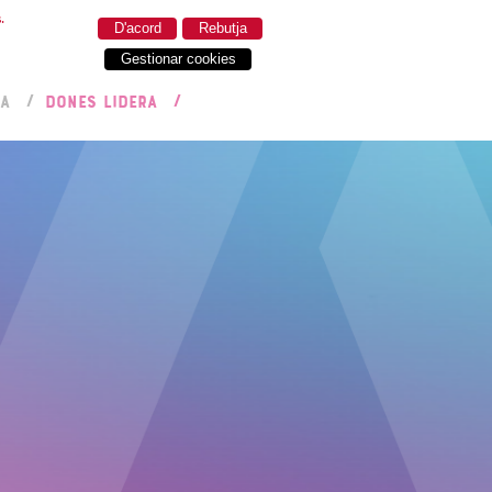
.
D'acord
Rebutja
Gestionar cookies
RA
DONES LIDERA