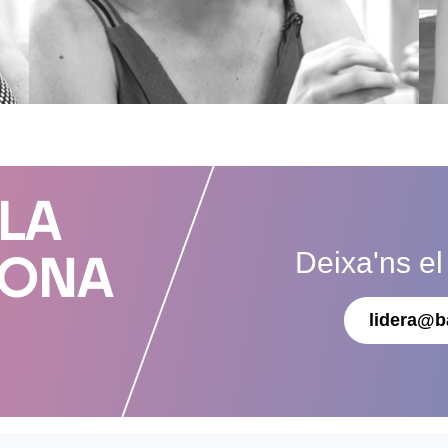
 LA
Deixa'ns el
DONA
lidera@b