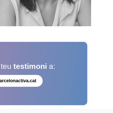
 teu
testimoni
a:
arcelonactiva.cat