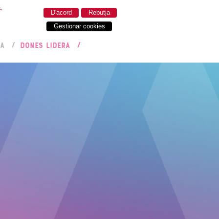
.
D'acord
Rebutja
Gestionar cookies
RA
DONES LIDERA