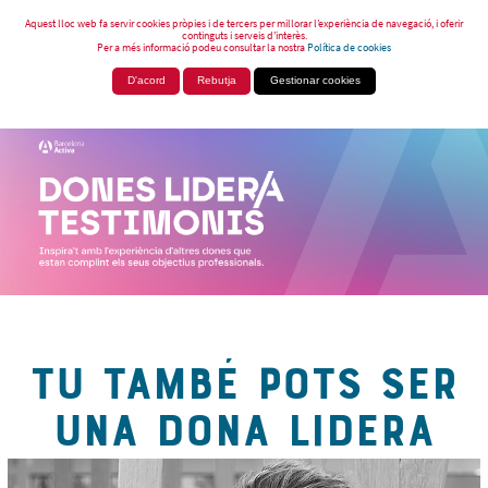
Aquest lloc web fa servir cookies pròpies i de tercers per millorar l’experiència de navegació, i oferir
continguts i serveis d’interès.
Per a més informació podeu consultar la nostra
Política de cookies
D'acord
Rebutja
Gestionar cookies
TU TAMBÉ POTS SER
UNA DONA LIDERA