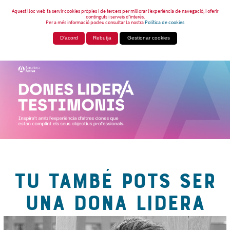
Aquest lloc web fa servir cookies pròpies i de tercers per millorar l’experiència de navegació, i oferir
continguts i serveis d’interès.
Per a més informació podeu consultar la nostra
Política de cookies
D'acord
Rebutja
Gestionar cookies
TU TAMBÉ POTS SER
UNA DONA LIDERA