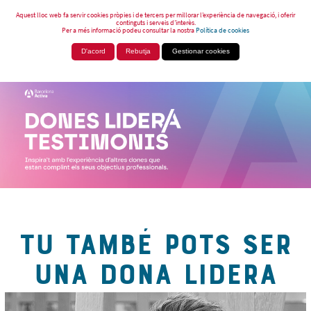
Aquest lloc web fa servir cookies pròpies i de tercers per millorar l’experiència de navegació, i oferir
continguts i serveis d’interès.
Per a més informació podeu consultar la nostra
Política de cookies
D'acord
Rebutja
Gestionar cookies
TU TAMBÉ POTS SER
UNA DONA LIDERA