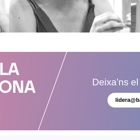
 LA
Deixa'ns el
DONA
lidera@b