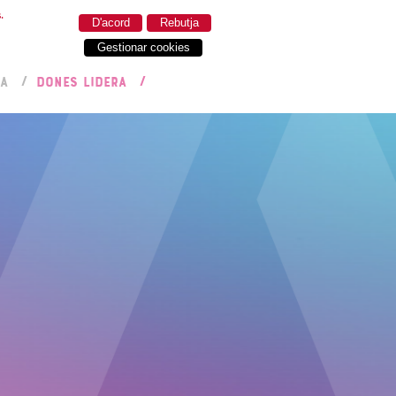
.
D'acord
Rebutja
Gestionar cookies
RA
DONES LIDERA