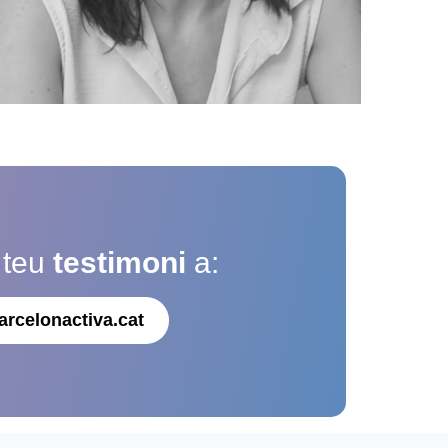
 teu
testimoni
a:
arcelonactiva.cat