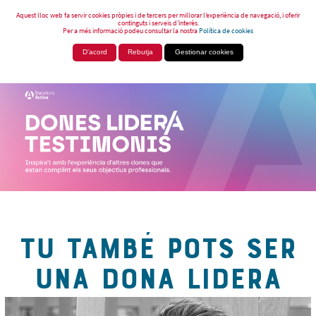
Aquest lloc web fa servir cookies pròpies i de tercers per millorar l’experiència de navegació, i oferir
continguts i serveis d’interès.
Per a més informació podeu consultar la nostra
Política de cookies
D'acord
Rebutja
Gestionar cookies
TU TAMBÉ POTS SER
UNA DONA LIDERA