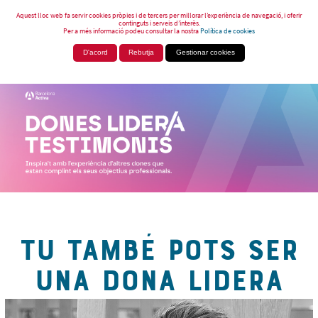
Aquest lloc web fa servir cookies pròpies i de tercers per millorar l’experiència de navegació, i oferir
continguts i serveis d’interès.
Per a més informació podeu consultar la nostra
Política de cookies
D'acord
Rebutja
Gestionar cookies
TU TAMBÉ POTS SER
UNA DONA LIDERA