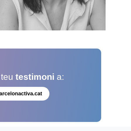
 teu
testimoni
a:
arcelonactiva.cat