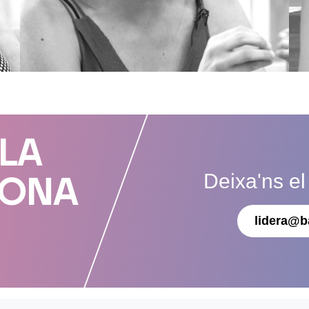
 LA
Deixa'ns el
DONA
lidera@b