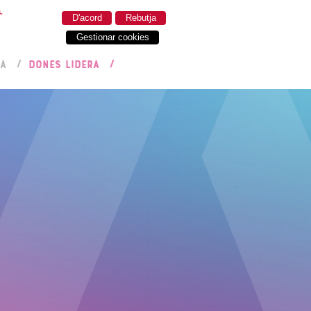
.
D'acord
Rebutja
Gestionar cookies
RA
DONES LIDERA