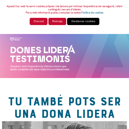
Aquest lloc web fa servir cookies pròpies i de tercers per millorar l’experiència de navegació, i oferir
continguts i serveis d’interès.
Per a més informació podeu consultar la nostra
Política de cookies
D'acord
Rebutja
Gestionar cookies
TU TAMBÉ POTS SER
UNA DONA LIDERA