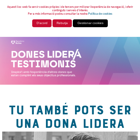
Aquest lloc web fa servir cookies pròpies i de tercers per millorar l’experiència de navegació, i oferir
continguts i serveis d’interès.
Per a més informació podeu consultar la nostra
Política de cookies
D'acord
Rebutja
Gestionar cookies
TU TAMBÉ POTS SER
UNA DONA LIDERA