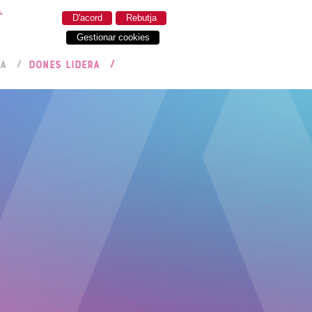
.
D'acord
Rebutja
Gestionar cookies
RA
DONES LIDERA