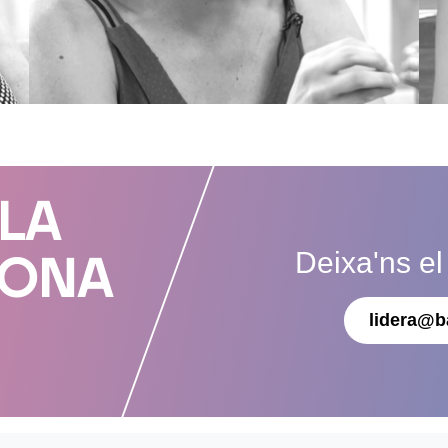
 LA
Deixa'ns el
DONA
lidera@b