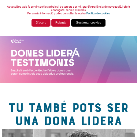
Aquest lloc web fa servir cookies pròpies i de tercers per millorar l’experiència de navegació, i oferir
continguts i serveis d’interès.
Per a més informació podeu consultar la nostra
Política de cookies
D'acord
Rebutja
Gestionar cookies
TU TAMBÉ POTS SER
UNA DONA LIDERA