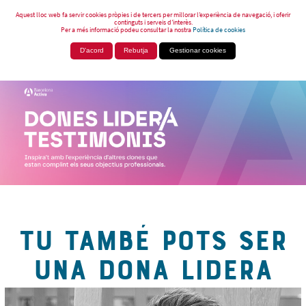
Aquest lloc web fa servir cookies pròpies i de tercers per millorar l’experiència de navegació, i oferir
continguts i serveis d’interès.
Per a més informació podeu consultar la nostra
Política de cookies
D'acord
Rebutja
Gestionar cookies
TU TAMBÉ POTS SER
UNA DONA LIDERA