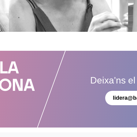
 LA
Deixa'ns el
DONA
lidera@b