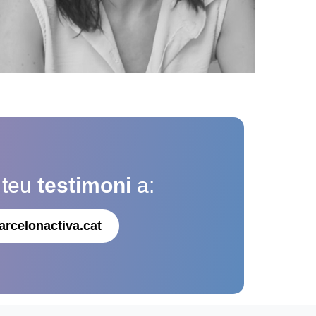
 teu
testimoni
a:
arcelonactiva.cat