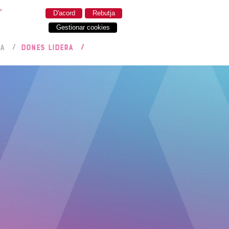
.
D'acord
Rebutja
Gestionar cookies
RA
DONES LIDERA