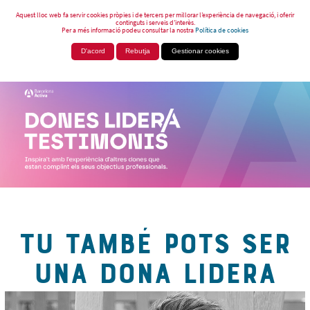
Aquest lloc web fa servir cookies pròpies i de tercers per millorar l’experiència de navegació, i oferir
continguts i serveis d’interès.
Per a més informació podeu consultar la nostra
Política de cookies
D'acord
Rebutja
Gestionar cookies
TU TAMBÉ POTS SER
UNA DONA LIDERA