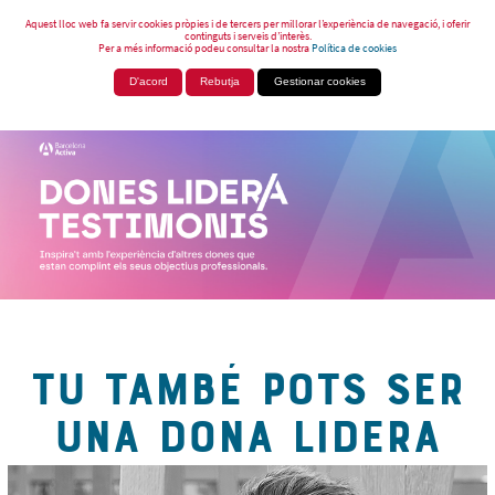
Aquest lloc web fa servir cookies pròpies i de tercers per millorar l’experiència de navegació, i oferir
continguts i serveis d’interès.
Per a més informació podeu consultar la nostra
Política de cookies
D'acord
Rebutja
Gestionar cookies
TU TAMBÉ POTS SER
UNA DONA LIDERA