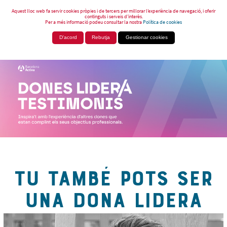
Aquest lloc web fa servir cookies pròpies i de tercers per millorar l’experiència de navegació, i oferir
continguts i serveis d’interès.
Per a més informació podeu consultar la nostra
Política de cookies
D'acord
Rebutja
Gestionar cookies
TU TAMBÉ POTS SER
UNA DONA LIDERA