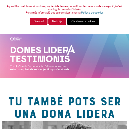
Aquest lloc web fa servir cookies pròpies i de tercers per millorar l’experiència de navegació, i oferir
continguts i serveis d’interès.
Per a més informació podeu consultar la nostra
Política de cookies
D'acord
Rebutja
Gestionar cookies
TU TAMBÉ POTS SER
UNA DONA LIDERA