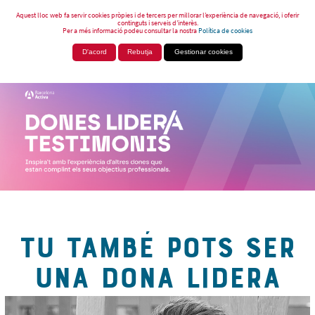
Aquest lloc web fa servir cookies pròpies i de tercers per millorar l’experiència de navegació, i oferir
continguts i serveis d’interès.
Per a més informació podeu consultar la nostra
Política de cookies
D'acord
Rebutja
Gestionar cookies
TU TAMBÉ POTS SER
UNA DONA LIDERA