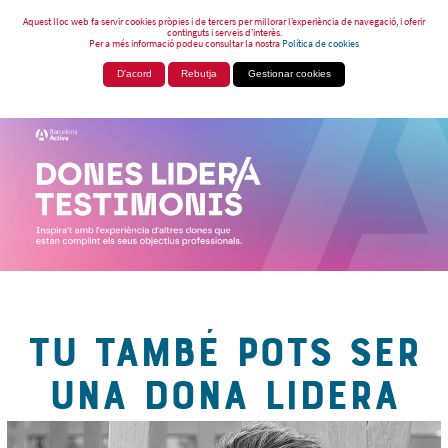
Aquest lloc web fa servir cookies pròpies i de tercers per millorar l’experiència de navegació, i oferir
continguts i serveis d’interès.
Per a més informació podeu consultar la nostra
Política de cookies
D'acord
Rebutja
Gestionar cookies
TU TAMBÉ POTS SER
UNA DONA LIDERA