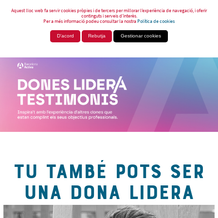
Aquest lloc web fa servir cookies pròpies i de tercers per millorar l’experiència de navegació, i oferir
continguts i serveis d’interès.
Per a més informació podeu consultar la nostra
Política de cookies
D'acord
Rebutja
Gestionar cookies
TU TAMBÉ POTS SER
UNA DONA LIDERA