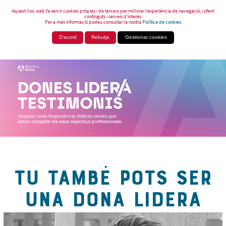
Aquest lloc web fa servir cookies pròpies i de tercers per millorar l’experiència de navegació, i oferir
continguts i serveis d’interès.
Per a més informació podeu consultar la nostra
Política de cookies
D'acord
Rebutja
Gestionar cookies
TU TAMBÉ POTS SER
UNA DONA LIDERA