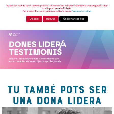
Aquest lloc web fa servir cookies pròpies i de tercers per millorar l’experiència de navegació, i oferir
continguts i serveis d’interès.
Per a més informació podeu consultar la nostra
Política de cookies
D'acord
Rebutja
Gestionar cookies
TU TAMBÉ POTS SER
UNA DONA LIDERA