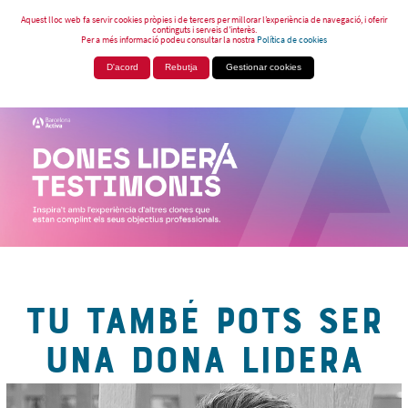
Aquest lloc web fa servir cookies pròpies i de tercers per millorar l’experiència de navegació, i oferir
continguts i serveis d’interès.
Per a més informació podeu consultar la nostra
Política de cookies
D'acord
Rebutja
Gestionar cookies
TU TAMBÉ POTS SER
UNA DONA LIDERA