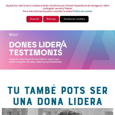
Aquest lloc web fa servir cookies pròpies i de tercers per millorar l’experiència de navegació, i oferir
continguts i serveis d’interès.
Per a més informació podeu consultar la nostra
Política de cookies
D'acord
Rebutja
Gestionar cookies
TU TAMBÉ POTS SER
UNA DONA LIDERA