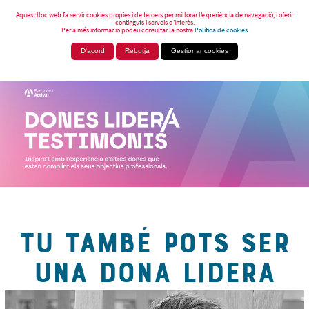
Aquest lloc web fa servir cookies pròpies i de tercers per millorar l’experiència de navegació, i oferir
continguts i serveis d’interès.
Per a més informació podeu consultar la nostra
Política de cookies
D'acord
Rebutja
Gestionar cookies
TU TAMBÉ POTS SER
UNA DONA LIDERA