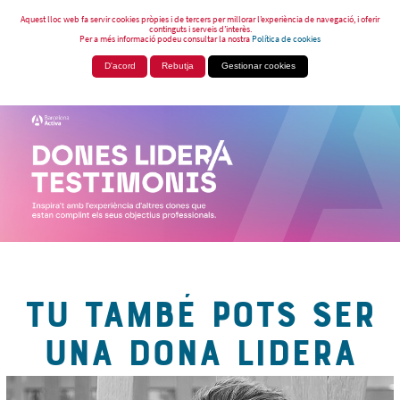
Aquest lloc web fa servir cookies pròpies i de tercers per millorar l’experiència de navegació, i oferir
continguts i serveis d’interès.
Per a més informació podeu consultar la nostra
Política de cookies
D'acord
Rebutja
Gestionar cookies
TU TAMBÉ POTS SER
UNA DONA LIDERA