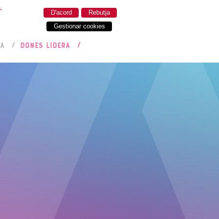
.
D'acord
Rebutja
Gestionar cookies
RA
DONES LIDERA