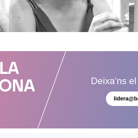
 LA
Deixa'ns el
DONA
lidera@b