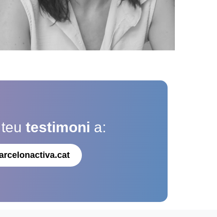
 teu
testimoni
a:
arcelonactiva.cat