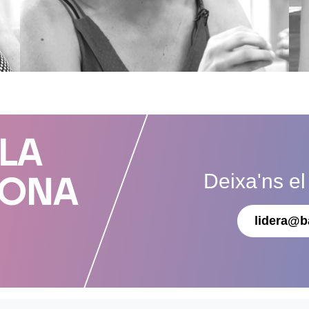
 LA
Deixa'ns el
DONA
lidera@b