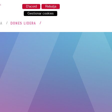
.
D'acord
Rebutja
Gestionar cookies
RA
DONES LIDERA