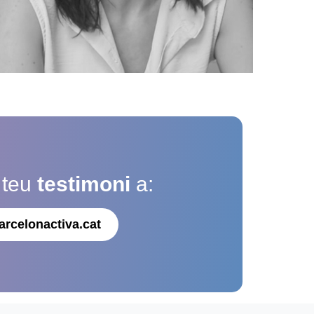
 teu
testimoni
a:
arcelonactiva.cat