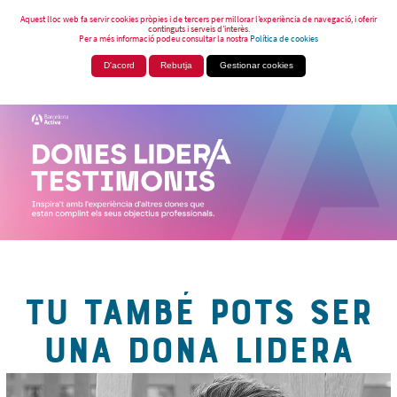
Aquest lloc web fa servir cookies pròpies i de tercers per millorar l’experiència de navegació, i oferir
continguts i serveis d’interès.
Per a més informació podeu consultar la nostra
Política de cookies
D'acord
Rebutja
Gestionar cookies
TU TAMBÉ POTS SER
UNA DONA LIDERA