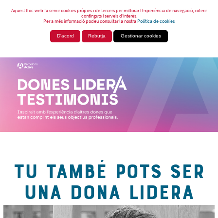
Aquest lloc web fa servir cookies pròpies i de tercers per millorar l’experiència de navegació, i oferir
continguts i serveis d’interès.
Per a més informació podeu consultar la nostra
Política de cookies
D'acord
Rebutja
Gestionar cookies
TU TAMBÉ POTS SER
UNA DONA LIDERA