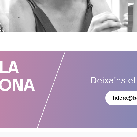
 LA
Deixa'ns el
DONA
lidera@b