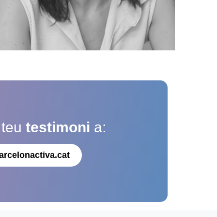
 teu
testimoni
a:
arcelonactiva.cat