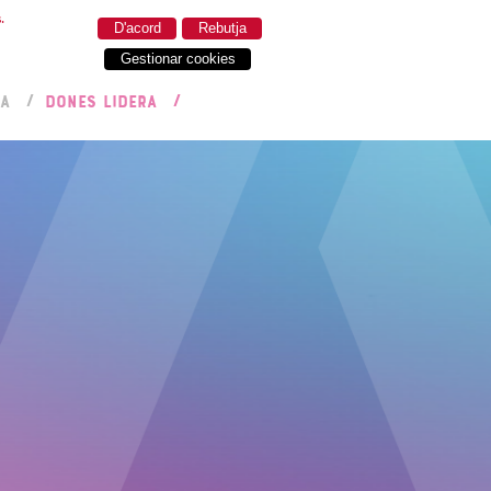
.
D'acord
Rebutja
Gestionar cookies
RA
DONES LIDERA