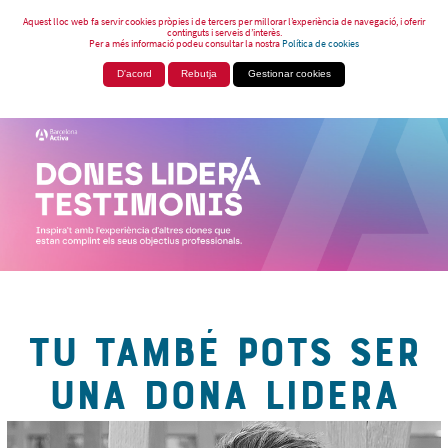
Aquest lloc web fa servir cookies pròpies i de tercers per millorar l’experiència de navegació, i oferir
continguts i serveis d’interès.
Per a més informació podeu consultar la nostra
Política de cookies
D'acord
Rebutja
Gestionar cookies
TU TAMBÉ POTS SER
UNA DONA LIDERA