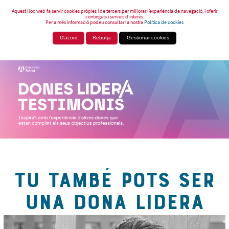
Aquest lloc web fa servir cookies pròpies i de tercers per millorar l’experiència de navegació, i oferir
continguts i serveis d’interès.
Per a més informació podeu consultar la nostra
Política de cookies
D'acord
Rebutja
Gestionar cookies
TU TAMBÉ POTS SER
UNA DONA LIDERA