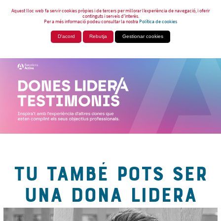
Aquest lloc web fa servir cookies pròpies i de tercers per millorar l’experiència de navegació, i oferir
continguts i serveis d’interès.
Per a més informació podeu consultar la nostra
Política de cookies
D'acord
Rebutja
Gestionar cookies
TU TAMBÉ POTS SER
UNA DONA LIDERA