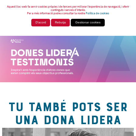
Aquest lloc web fa servir cookies pròpies i de tercers per millorar l’experiència de navegació, i oferir
continguts i serveis d’interès.
Per a més informació podeu consultar la nostra
Política de cookies
D'acord
Rebutja
Gestionar cookies
TU TAMBÉ POTS SER
UNA DONA LIDERA