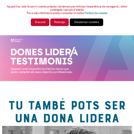
Aquest lloc web fa servir cookies pròpies i de tercers per millorar l’experiència de navegació, i oferir
continguts i serveis d’interès.
Per a més informació podeu consultar la nostra
Política de cookies
D'acord
Rebutja
Gestionar cookies
TU TAMBÉ POTS SER
UNA DONA LIDERA