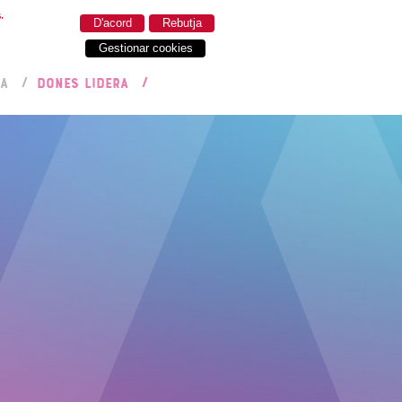
.
D'acord
Rebutja
Gestionar cookies
RA
DONES LIDERA