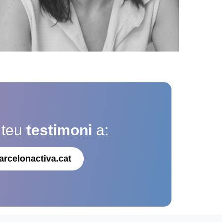
 teu
testimoni
a:
arcelonactiva.cat