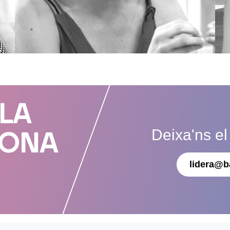
 LA
Deixa'ns el
DONA
lidera@b