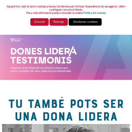
Aquest lloc web fa servir cookies pròpies i de tercers per millorar l’experiència de navegació, i oferir
continguts i serveis d’interès.
Per a més informació podeu consultar la nostra
Política de cookies
D'acord
Rebutja
Gestionar cookies
TU TAMBÉ POTS SER
UNA DONA LIDERA