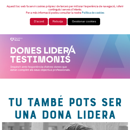
Aquest lloc web fa servir cookies pròpies i de tercers per millorar l’experiència de navegació, i oferir
continguts i serveis d’interès.
Per a més informació podeu consultar la nostra
Política de cookies
D'acord
Rebutja
Gestionar cookies
TU TAMBÉ POTS SER
UNA DONA LIDERA